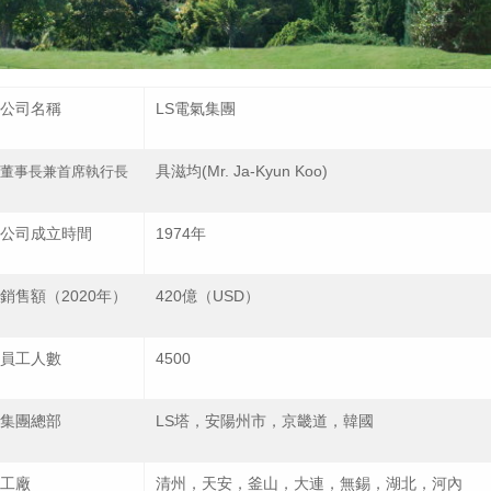
公司名稱
LS電氣集團
具滋均(Mr. Ja-Kyun Koo)
董事長兼首席執行長
公司成立時間
1974年
銷售額（2020年）
420億（USD）
員工人數
4500
集團總部
LS塔，安陽州市，京畿道，韓國
工廠
清州，天安，釜山，大連，無錫，湖北，河內