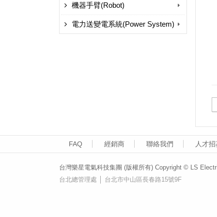
機器手臂(Robot)
電力送變電系統(Power System)
FAQ
經銷商
聯絡我們
人才招
台灣樂星電氣科技集團 (版權所有) Copyright © LS Electric (T
台北總管理處 │ 台北市中山區長春路15號9F