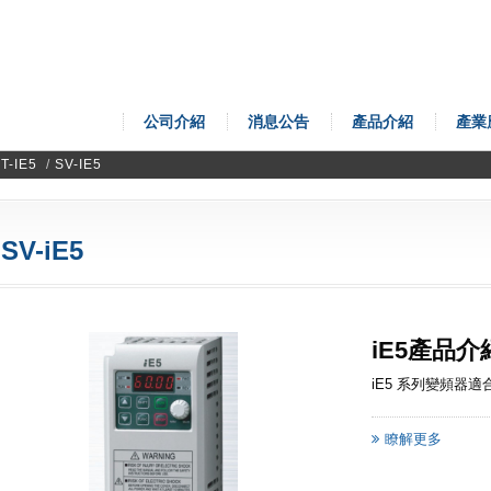
公司介紹
消息公告
產品介紹
產業
T-IE5
/
SV-IE5
SV-iE5
iE5產品介
iE5 系列變頻器適
瞭解更多