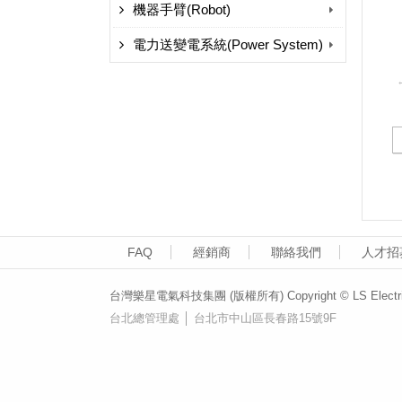
機器手臂(Robot)
電力送變電系統(Power System)
FAQ
經銷商
聯絡我們
人才招
台灣樂星電氣科技集團 (版權所有) Copyright © LS Electric (T
台北總管理處 │ 台北市中山區長春路15號9F