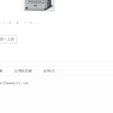
← 上一頁
1
下一頁 →
募
台灣區官網
全球LS
aiwan) Co., Ltd