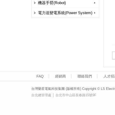
機器手臂(Robot)
電力送變電系統(Power System)
FAQ
經銷商
聯絡我們
人才招
台灣樂星電氣科技集團 (版權所有) Copyright © LS Electric (T
台北總管理處 │ 台北市中山區長春路15號9F