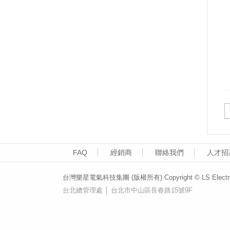
FAQ
經銷商
聯絡我們
人才招
台灣樂星電氣科技集團 (版權所有) Copyright © LS Electric (T
台北總管理處 │ 台北市中山區長春路15號9F