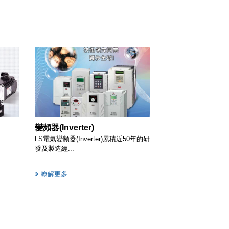
變頻器(Inverter)
LS電氣變頻器(Inverter)累積近50年的研
發及製造經...
瞭解更多