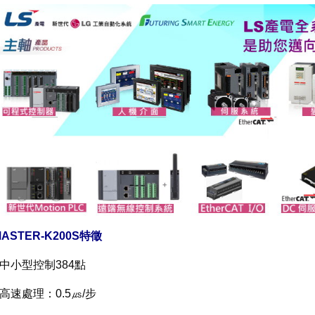
MASTER-K200S特徵
• 中小型控制384點
• 高速處理：0.5㎲/步