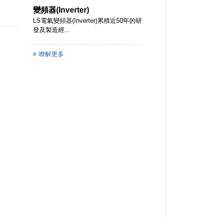
變頻器(Inverter)
LS電氣變頻器(Inverter)累積近50年的研
發及製造經...
瞭解更多